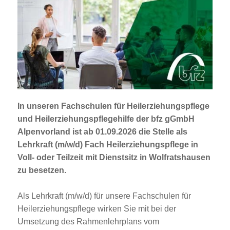
Jobportal
Presse und Medien
bbw e. V.
Karriere
In unseren Fachschulen für Heilerziehungspflege
und Heilerziehungspflegehilfe der bfz gGmbH
Presse
Alpenvorland ist ab 01.09.2026 die Stelle als
Lehrkraft (m/w/d) Fach Heilerziehungspflege
in
Voll- oder Teilzeit mit Dienstsitz in Wolfratshausen
News Archiv
zu besetzen.
Als Lehrkraft (m/w/d) für unsere Fachschulen für
Heilerziehungspflege wirken Sie mit bei der
Umsetzung des Rahmenlehrplans vom