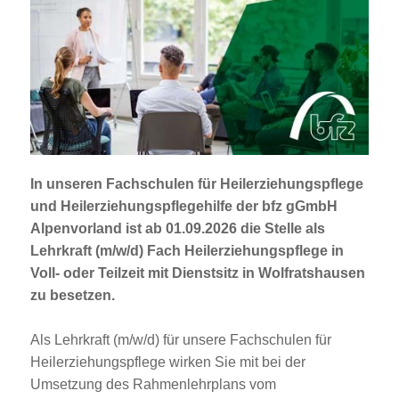
Jobportal
Presse und Medien
bbw e. V.
Karriere
In unseren Fachschulen für Heilerziehungspflege
und Heilerziehungspflegehilfe der bfz gGmbH
Presse
Alpenvorland ist ab 01.09.2026 die Stelle als
Lehrkraft (m/w/d) Fach Heilerziehungspflege
in
Voll- oder Teilzeit mit Dienstsitz in Wolfratshausen
News Archiv
zu besetzen.
Als Lehrkraft (m/w/d) für unsere Fachschulen für
Heilerziehungspflege wirken Sie mit bei der
Umsetzung des Rahmenlehrplans vom