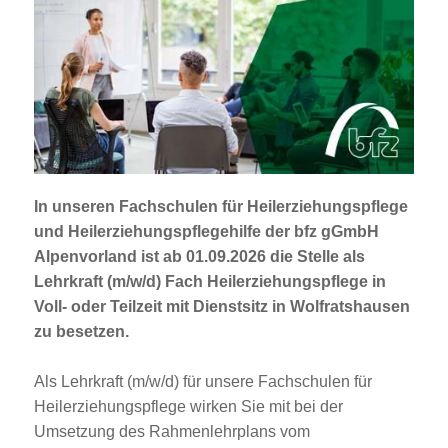
Jobportal
Presse und Medien
bbw e. V.
Karriere
In unseren Fachschulen für Heilerziehungspflege
und Heilerziehungspflegehilfe der bfz gGmbH
Presse
Alpenvorland ist ab 01.09.2026 die Stelle als
Lehrkraft (m/w/d) Fach Heilerziehungspflege
in
Voll- oder Teilzeit mit Dienstsitz in Wolfratshausen
News Archiv
zu besetzen.
Als Lehrkraft (m/w/d) für unsere Fachschulen für
Heilerziehungspflege wirken Sie mit bei der
Umsetzung des Rahmenlehrplans vom