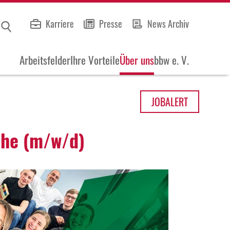
Karriere
Presse
News Archiv
Arbeitsfelder
Ihre Vorteile
Über uns
bbw e. V.
JOB
ALERT
ache (m/w/d)