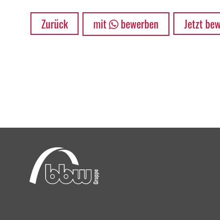
Zurück
mit
bewerben
Jetzt be