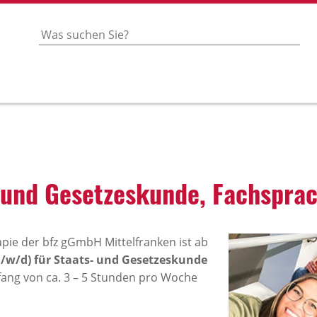
, und Geset­zes­kunde, Fach­spr
pie der bfz gGmbH Mittelfranken ist ab
m/w/d) für Staats- und Gesetzeskunde
ng von ca. 3 – 5 Stunden pro Woche