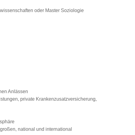
kwissenschaften oder Master Soziologie
enen Anlässen
eistungen, private Krankenzusatzversicherung,
osphäre
roßen, national und international