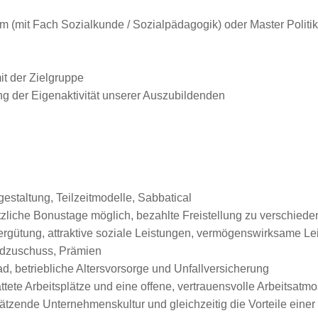
 (mit Fach Sozialkunde / Sozialpädagogik) oder Master Politi
it der Zielgruppe
g der Eigenaktivität unserer Auszubildenden
gestaltung, Teilzeitmodelle, Sabbatical
sätzliche Bonustage möglich, bezahlte Freistellung zu verschied
Vergütung, attraktive soziale Leistungen, vermögenswirksame L
ldzuschuss, Prämien
, betriebliche Altersvorsorge und Unfallversicherung
tete Arbeitsplätze und eine offene, vertrauensvolle Arbeitsatm
zende Unternehmenskultur und gleichzeitig die Vorteile einer g