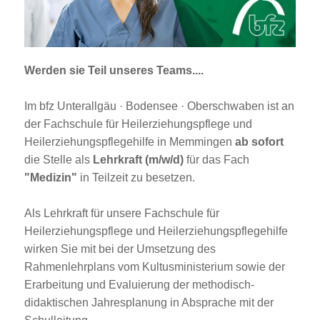
Jobportal
Presse und Medien
Werden sie Teil unseres Teams....
bbw e. V.
Im bfz Unterallgäu · Bodensee · Oberschwaben ist an
der Fachschule für Heilerziehungspflege und
Karriere
Heilerziehungspflegehilfe in Memmingen
ab sofort
die Stelle als
Lehrkraft (m/w/d)
für das Fach
"Medizin"
in Teilzeit zu besetzen.
Presse
Als Lehrkraft für unsere Fachschule für
News Archiv
Heilerziehungspflege und Heilerziehungspflegehilfe
wirken Sie mit bei der Umsetzung des
Rahmenlehrplans vom Kultusministerium sowie der
Erarbeitung und Evaluierung der methodisch-
didaktischen Jahresplanung in Absprache mit der