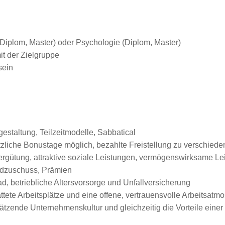
iplom, Master) oder Psychologie (Diplom, Master)
it der Zielgruppe
sein
gestaltung, Teilzeitmodelle, Sabbatical
sätzliche Bonustage möglich, bezahlte Freistellung zu verschied
Vergütung, attraktive soziale Leistungen, vermögenswirksame L
ldzuschuss, Prämien
, betriebliche Altersvorsorge und Unfallversicherung
tete Arbeitsplätze und eine offene, vertrauensvolle Arbeitsatm
zende Unternehmenskultur und gleichzeitig die Vorteile einer g