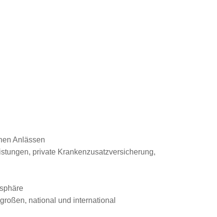
enen Anlässen
eistungen, private Krankenzusatzversicherung,
osphäre
roßen, national und international