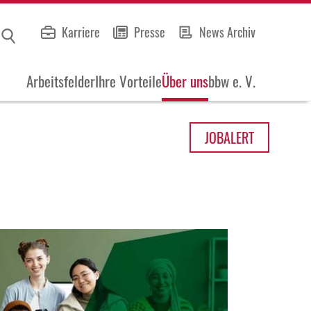
Karriere
Presse
News Archiv
Arbeitsfelder
Ihre Vorteile
Über uns
bbw e. V.
JOB
ALERT
)