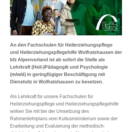
Jobportal
Presse und Medien
bbw e. V.
An den Fachschulen für Heilerziehungspflege
und Heilerziehungspflegehilfe Wolfratshausen der
Karriere
bfz Alpenvorland ist ab sofort die Stelle als
Lehrkraft (Heil-)Pädagogik und Psychologie
(m/w/d)
in geringfügiger Beschäftigung mit
Presse
Dienstsitz in Wolfratshausen zu besetzen.
News Archiv
Als Lehrkraft für unsere Fachschulen für
Heilerziehungspflege und Heilerziehungspflegehilfe
wirken Sie mit bei der Umsetzung des
Rahmenlehrplans vom Kultusministerium sowie der
Erarbeitung und Evaluierung der methodisch-