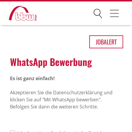
Suchen
Arbeitsfelder
JOB
ALERT
Ihre Vorteile
What­sApp Bewer­bung
Über uns
Es ist ganz einfach!
Leitbild
Gesellschaften
Akzeptieren Sie die Datenschutzerklärung und
klicken Sie auf "Mit WhatsApp bewerben".
Historie
Befolgen Sie dann die weiteren Schritte.
Organisation
bbw als Arbeitgeber