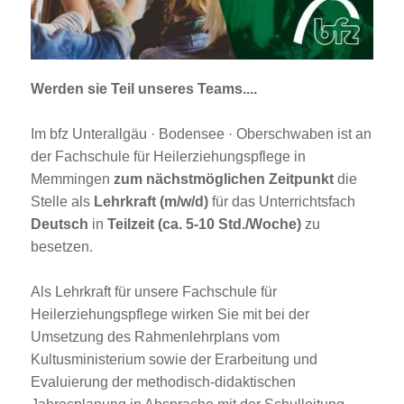
Jobportal
Presse und Medien
Werden sie Teil unseres Teams....
bbw e. V.
Im bfz Unterallgäu · Bodensee · Oberschwaben ist an
der Fachschule für Heilerziehungspflege in
Karriere
Memmingen
zum nächstmöglichen Zeitpunkt
die
Stelle als
Lehrkraft (m/w/d)
für das Unterrichtsfach
Deutsch
in
Teilzeit (ca. 5-10 Std./Woche)
zu
Presse
besetzen.
News Archiv
Als Lehrkraft für unsere Fachschule für
Heilerziehungspflege wirken Sie mit bei der
Umsetzung des Rahmenlehrplans vom
Kultusministerium sowie der Erarbeitung und
Evaluierung der methodisch-didaktischen