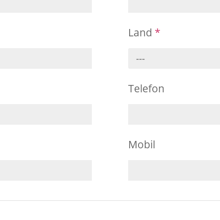
Land
*
---
Telefon
Mobil