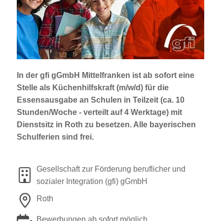
Jobportal
Presse und Medien
bbw e. V.
In der gfi gGmbH Mittelfranken ist
ab sofort
eine
Stelle als
Küchenhilfskraft (m/w/d) für die
Karriere
Essensausgabe an Schulen
in Teilzeit (ca. 10
Stunden/Woche - verteilt auf 4 Werktage) mit
Dienstsitz in
Roth
zu besetzen. Alle bayerischen
Presse
Schulferien sind frei.
News Archiv
Gesellschaft zur Förderung beruflicher und
sozialer Integration (gfi) gGmbH
Roth
Bewerbungen ab sofort möglich