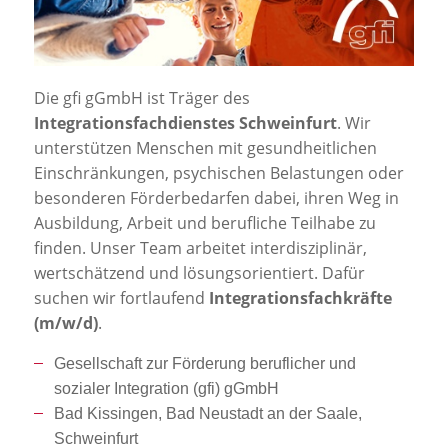
Jobportal
Presse und Medien
Die gfi gGmbH ist Träger des
bbw e. V.
Integrationsfachdienstes Schweinfurt
. Wir
unterstützen Menschen mit gesundheitlichen
Einschränkungen, psychischen Belastungen oder
Karriere
besonderen Förderbedarfen dabei, ihren Weg in
Ausbildung, Arbeit und berufliche Teilhabe zu
finden. Unser Team arbeitet interdisziplinär,
Presse
wertschätzend und lösungsorientiert. Dafür
suchen wir fortlaufend
Integrationsfachkräfte
News Archiv
(m/w/d)
.
Gesellschaft zur Förderung beruflicher und
sozialer Integration (gfi) gGmbH
Bad Kissingen, Bad Neustadt an der Saale,
Schweinfurt