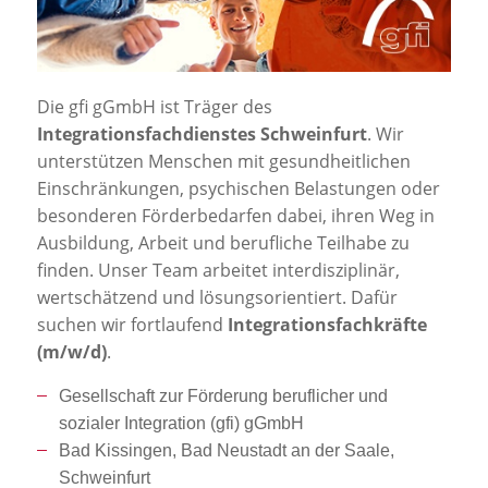
Jobportal
Presse und Medien
Die gfi gGmbH ist Träger des
bbw e. V.
Integrationsfachdienstes Schweinfurt
. Wir
unterstützen Menschen mit gesundheitlichen
Einschränkungen, psychischen Belastungen oder
Karriere
besonderen Förderbedarfen dabei, ihren Weg in
Ausbildung, Arbeit und berufliche Teilhabe zu
finden. Unser Team arbeitet interdisziplinär,
Presse
wertschätzend und lösungsorientiert. Dafür
suchen wir fortlaufend
Integrationsfachkräfte
News Archiv
(m/w/d)
.
Gesellschaft zur Förderung beruflicher und
sozialer Integration (gfi) gGmbH
Bad Kissingen, Bad Neustadt an der Saale,
Schweinfurt