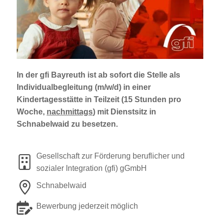
Jobportal
Presse und Medien
bbw e. V.
In der gfi Bayreuth ist ab sofort die Stelle als
Individualbegleitung (m/w/d) in einer
Karriere
Kindertagesstätte
in Teilzeit (15 Stunden pro
Woche,
nachmittags
) mit Dienstsitz in
Schnabelwaid zu besetzen.
Presse
News Archiv
Gesellschaft zur Förderung beruflicher und
sozialer Integration (gfi) gGmbH
Schnabelwaid
Bewerbung jederzeit möglich