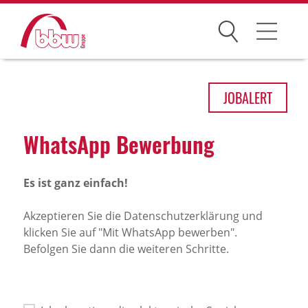
Suchen
Arbeitsfelder
JOB
ALERT
Ihre Vorteile
What­sApp Bewer­bung
Über uns
Es ist ganz einfach!
Leitbild
Gesellschaften
Akzeptieren Sie die Datenschutzerklärung und
klicken Sie auf "Mit WhatsApp bewerben".
Historie
Befolgen Sie dann die weiteren Schritte.
Organisation
bbw als Arbeitgeber