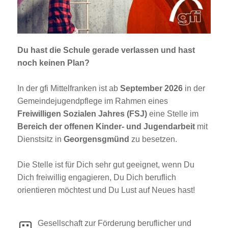
Jobportal
Presse und Medien
Du hast die Schule gerade verlassen und hast
bbw e. V.
noch keinen Plan?
In der gfi Mittelfranken ist ab
September 2026
in der
Karriere
Gemeindejugendpflege im Rahmen eines
Freiwilligen Sozialen Jahres (FSJ)
eine Stelle im
Bereich der offenen Kinder- und Jugendarbeit
mit
Presse
Dienstsitz in
Georgensgmünd
zu besetzen.
News Archiv
Die Stelle ist für Dich sehr gut geeignet, wenn Du
Dich freiwillig engagieren, Du Dich beruflich
orientieren möchtest und Du Lust auf Neues hast!
Gesellschaft zur Förderung beruflicher und