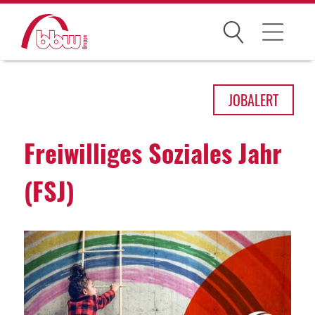
Suchen
Arbeitsfelder
JOB
ALERT
Ihre Vorteile
Frei­wil­liges Sozi­ales Jahr
Über uns
(FSJ)
Leitbild
Gesellschaften
Historie
Organisation
bbw als Arbeitgeber