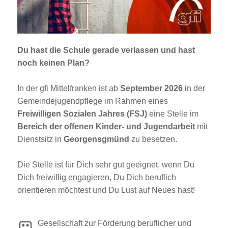
Jobportal
Presse und Medien
Du hast die Schule gerade verlassen und hast
bbw e. V.
noch keinen Plan?
In der gfi Mittelfranken ist ab
September 2026
in der
Karriere
Gemeindejugendpflege im Rahmen eines
Freiwilligen Sozialen Jahres (FSJ)
eine Stelle im
Bereich der offenen Kinder- und Jugendarbeit
mit
Presse
Dienstsitz in
Georgensgmünd
zu besetzen.
News Archiv
Die Stelle ist für Dich sehr gut geeignet, wenn Du
Dich freiwillig engagieren, Du Dich beruflich
orientieren möchtest und Du Lust auf Neues hast!
Gesellschaft zur Förderung beruflicher und