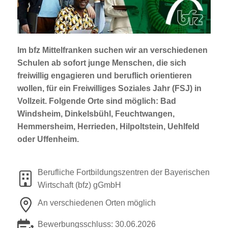
Jobportal
Presse und Medien
Im bfz Mittelfranken suchen wir an verschiedenen
bbw e. V.
Schulen ab sofort junge Menschen, die sich
freiwillig engagieren und beruflich orientieren
wollen, für ein
Freiwilliges Soziales Jahr (FSJ)
in
Karriere
Vollzeit. Folgende Orte sind möglich: Bad
Windsheim, Dinkelsbühl, Feuchtwangen,
Hemmersheim, Herrieden, Hilpoltstein, Uehlfeld
Presse
oder Uffenheim.
News Archiv
Berufliche Fortbildungszentren der Bayerischen
Wirtschaft (bfz) gGmbH
An verschiedenen Orten möglich
Bewerbungsschluss: 30.06.2026