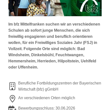
Jobportal
Presse und Medien
Im bfz Mittelfranken suchen wir an verschiedenen
bbw e. V.
Schulen ab sofort junge Menschen, die sich
freiwillig engagieren und beruflich orientieren
wollen, für ein
Freiwilliges Soziales Jahr (FSJ)
in
Karriere
Vollzeit. Folgende Orte sind möglich: Bad
Windsheim, Dinkelsbühl, Feuchtwangen,
Hemmersheim, Herrieden, Hilpoltstein, Uehlfeld
Presse
oder Uffenheim.
News Archiv
Berufliche Fortbildungszentren der Bayerischen
Wirtschaft (bfz) gGmbH
An verschiedenen Orten möglich
Bewerbungsschluss: 30.06.2026