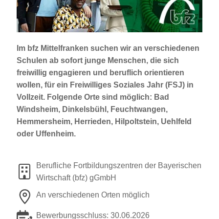
Jobportal
Presse und Medien
Im bfz Mittelfranken suchen wir an verschiedenen
bbw e. V.
Schulen ab sofort junge Menschen, die sich
freiwillig engagieren und beruflich orientieren
wollen, für ein
Freiwilliges Soziales Jahr (FSJ)
in
Karriere
Vollzeit. Folgende Orte sind möglich: Bad
Windsheim, Dinkelsbühl, Feuchtwangen,
Hemmersheim, Herrieden, Hilpoltstein, Uehlfeld
Presse
oder Uffenheim.
News Archiv
Berufliche Fortbildungszentren der Bayerischen
Wirtschaft (bfz) gGmbH
An verschiedenen Orten möglich
Bewerbungsschluss: 30.06.2026