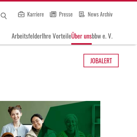
Karriere
Presse
News Archiv
Arbeitsfelder
Ihre Vorteile
Über uns
bbw e. V.
JOB
ALERT