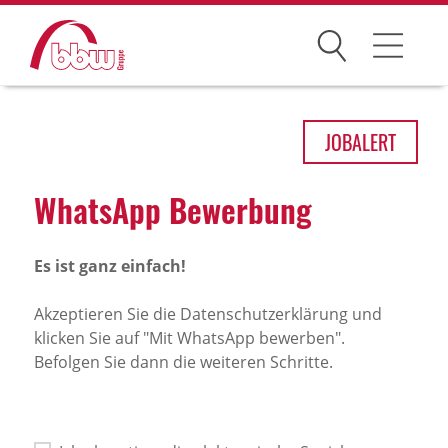
Suchen
Arbeitsfelder
JOB
ALERT
Ihre Vorteile
What­sApp Bewer­bung
Über uns
Es ist ganz einfach!
Leitbild
Gesellschaften
Akzeptieren Sie die Datenschutzerklärung und
klicken Sie auf "Mit WhatsApp bewerben".
Historie
Befolgen Sie dann die weiteren Schritte.
Organisation
bbw als Arbeitgeber