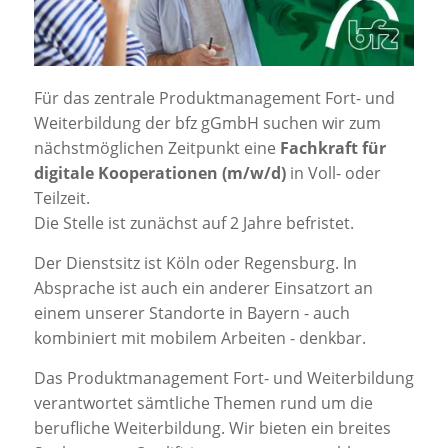
Jobportal
Presse und Medien
Für das zentrale Produktmanagement Fort- und
bbw e. V.
Weiterbildung der bfz gGmbH suchen wir zum
nächstmöglichen Zeitpunkt eine
Fachkraft für
digitale Kooperationen (m/w/d)
in Voll- oder
Karriere
Teilzeit.
Die Stelle ist zunächst auf 2 Jahre befristet.
Presse
Der Dienstsitz ist Köln oder Regensburg. In
Absprache ist auch ein anderer Einsatzort an
einem unserer Standorte in Bayern - auch
News Archiv
kombiniert mit mobilem Arbeiten - denkbar.
Das Produktmanagement Fort- und Weiterbildung
verantwortet sämtliche Themen rund um die
berufliche Weiterbildung. Wir bieten ein breites