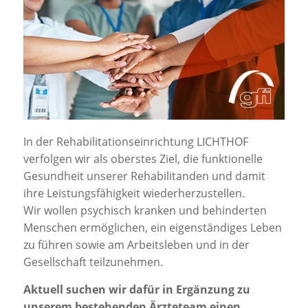
Jobportal
Presse und Medien
bbw e. V.
Karriere
In der Rehabilitationseinrichtung LICHTHOF
verfolgen wir als oberstes Ziel, die funktionelle
Presse
Gesundheit unserer Rehabilitanden und damit
ihre Leistungsfähigkeit wiederherzustellen.
Wir wollen psychisch kranken und behinderten
News Archiv
Menschen ermöglichen, ein eigenständiges Leben
zu führen sowie am Arbeitsleben und in der
Gesellschaft teilzunehmen.
Aktuell suchen wir dafür in Ergänzung zu
unserem bestehenden Ärzteteam einen