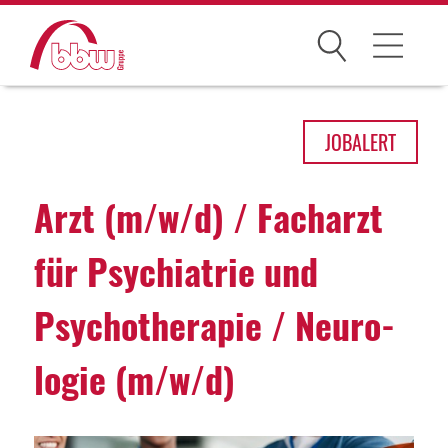
Suchen
Arbeitsfelder
JOB
ALERT
Ihre Vorteile
Arzt (m/w/d) / Fach­arzt
Über uns
für Psych­i­a­trie und
Leitbild
Psycho­the­rapie / Neuro­
Gesellschaften
Historie
logie (m/w/d)
Organisation
bbw als Arbeitgeber