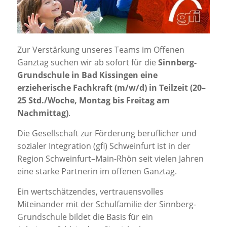
Jobportal
Presse und Medien
Zur Verstärkung unseres Teams im Offenen
bbw e. V.
Ganztag suchen wir ab sofort für die
Sinnberg-
Grundschule in Bad Kissingen eine
erzieherische Fachkraft (m/w/d) in Teilzeit (20–
Karriere
25 Std./Woche, Montag bis Freitag am
Nachmittag)
.
Presse
Die Gesellschaft zur Förderung beruflicher und
sozialer Integration (gfi) Schweinfurt ist in der
Region Schweinfurt–Main-Rhön seit vielen Jahren
News Archiv
eine starke Partnerin im offenen Ganztag.
Ein wertschätzendes, vertrauensvolles
Miteinander mit der Schulfamilie der Sinnberg-
Grundschule bildet die Basis für ein