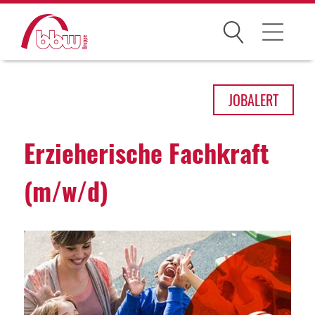
Suchen
Arbeitsfelder
JOB
ALERT
Ihre Vorteile
Erzie­he­ri­sche Fach­kraft
Über uns
(m/w/d)
Leitbild
Gesellschaften
Historie
Organisation
bbw als Arbeitgeber