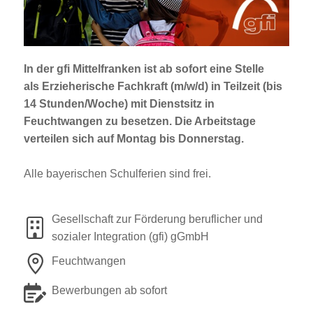
Jobportal
Presse und Medien
In der gfi Mittelfranken ist
ab sofort
eine Stelle
bbw e. V.
als
Erzieherische Fachkraft (m/w/d)
in Teilzeit (bis
14 Stunden/Woche) mit Dienstsitz in
Feuchtwangen
zu besetzen. Die Arbeitstage
Karriere
verteilen sich auf Montag bis Donnerstag.
Alle bayerischen Schulferien sind frei.
Presse
News Archiv
Gesellschaft zur Förderung beruflicher und
sozialer Integration (gfi) gGmbH
Feuchtwangen
Bewerbungen ab sofort