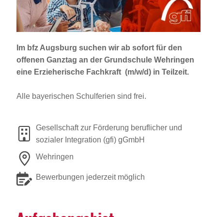
Jobportal
Presse und Medien
Im bfz Augsburg suchen wir ab sofort für den
bbw e. V.
offenen Ganztag an der
Grundschule Wehringen
eine
Erzieherische Fachkraft (m/w/d)
in Teilzeit.
Karriere
Alle bayerischen Schulferien sind frei.
Presse
Gesellschaft zur Förderung beruflicher und
sozialer Integration (gfi) gGmbH
News Archiv
Wehringen
Bewerbungen jederzeit möglich