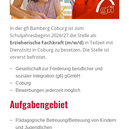
Jobportal
Presse und Medien
In der gfi Bamberg Coburg ist zum
bbw e. V.
Schuljahresbeginn 2026/27 die Stelle als
Erzieherische Fachkraft (m/w/d)
in Teilzeit mit
Dienstsitz in Coburg zu besetzen. Die Stelle ist
Karriere
vorerst befristet.
Gesellschaft zur Förderung beruflicher und
Presse
sozialer Integration (gfi) gGmbH
Coburg
News Archiv
Bewerbungen jederzeit möglich
Aufga­ben­ge­biet
Pädagogische Betreuung/Betreuung von Kindern
und Jugendlichen