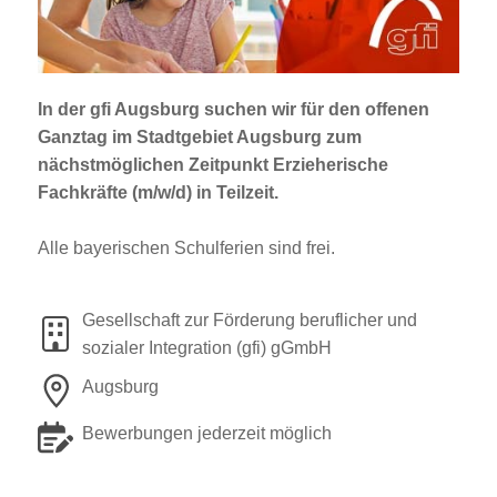
Jobportal
Presse und Medien
In der gfi Augsburg suchen wir für den offenen
bbw e. V.
Ganztag im Stadtgebiet Augsburg zum
nächstmöglichen Zeitpunkt
Erzieherische
Fachkräfte (m/w/d)
in Teilzeit.
Karriere
Alle bayerischen Schulferien sind frei.
Presse
Gesellschaft zur Förderung beruflicher und
News Archiv
sozialer Integration (gfi) gGmbH
Augsburg
Bewerbungen jederzeit möglich