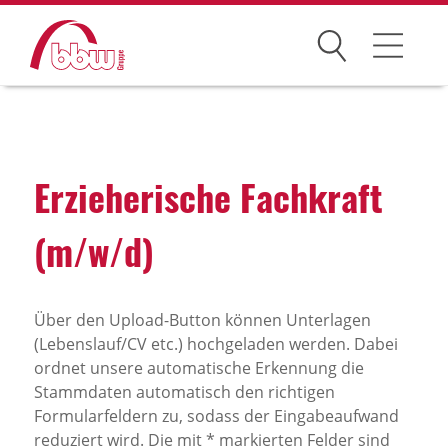
Suchen
Arbeitsfelder
Ihre Vorteile
Erzie­he­ri­sche Fach­kraft
Über uns
(m/w/d)
Leitbild
Gesellschaften
Über den Upload-Button können Unterlagen
(Lebenslauf/CV etc.) hochgeladen werden. Dabei
Historie
ordnet unsere automatische Erkennung die
Organisation
Stammdaten automatisch den richtigen
Formularfeldern zu, sodass der Eingabeaufwand
bbw als Arbeitgeber
reduziert wird. Die mit * markierten Felder sind