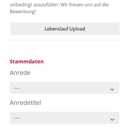
Jobportal
unbedingt auszufüllen. Wir freuen uns auf die
Bewerbung!
Presse und Medien
Lebenslauf Upload
bbw e. V.
Karriere
Stammdaten
Anrede
Presse
---
News Archiv
Anredetitel
---