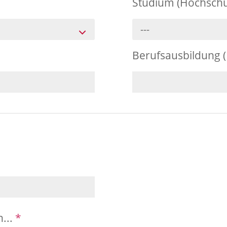
Studium (Hochschu
---
Berufsausbildung 
n...
*