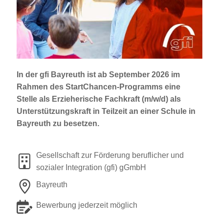
Jobportal
Presse und Medien
bbw e. V.
In der gfi Bayreuth ist
ab September 2026 im
Rahmen des StartChancen-Programms
eine
Karriere
Stelle als
Erzieherische Fachkraft (m/w/d)
als
Unterstützungskraft
in Teilzeit an einer Schule in
Bayreuth zu besetzen.
Presse
News Archiv
Gesellschaft zur Förderung beruflicher und
sozialer Integration (gfi) gGmbH
Bayreuth
Bewerbung jederzeit möglich