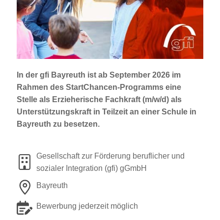
Jobportal
Presse und Medien
bbw e. V.
In der gfi Bayreuth ist
ab September 2026 im
Rahmen des StartChancen-Programms
eine
Karriere
Stelle als
Erzieherische Fachkraft (m/w/d)
als
Unterstützungskraft
in Teilzeit an einer Schule in
Bayreuth zu besetzen.
Presse
News Archiv
Gesellschaft zur Förderung beruflicher und
sozialer Integration (gfi) gGmbH
Bayreuth
Bewerbung jederzeit möglich