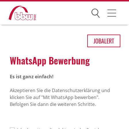
Suchen
Arbeitsfelder
JOB
ALERT
Ihre Vorteile
What­sApp Bewer­bung
Über uns
Es ist ganz einfach!
Leitbild
Gesellschaften
Akzeptieren Sie die Datenschutzerklärung und
klicken Sie auf "Mit WhatsApp bewerben".
Historie
Befolgen Sie dann die weiteren Schritte.
Organisation
bbw als Arbeitgeber