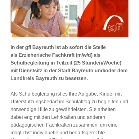
Jobportal
Presse und Medien
bbw e. V.
In der gfi Bayreuth ist ab sofort die Stelle
als
Erzieherische Fachkraft (m/w/d) als
Karriere
Schulbegleitung
in Teilzeit (25 Stunden/Woche)
mit Dienstsitz in der Stadt Bayreuth und/oder dem
Landkreis Bayreuth zu besetzen.
Presse
Als Schulbegleitung ist es Ihre Aufgabe, Kinder mit
News Archiv
Unterstützungsbedarf im Schulalltag zu begleiten und
notwendige Hilfe zu gewährleisten. Sie arbeiten
dabei eng mit den Lehrkräften und anderen
pädagogischen Fachkräften zusammen, um eine
möglichst individuelle und bedarfsgerechte