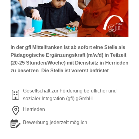
Jobportal
Presse und Medien
bbw e. V.
In der gfi Mittelfranken ist
ab sofort
eine Stelle als
Pädagogische Ergänzungskraft (m/w/d)
in Teilzeit
Karriere
(20-25 Stunden/Woche) mit Dienstsitz in
Herrieden
zu besetzen. Die Stelle ist vorerst befristet.
Presse
Gesellschaft zur Förderung beruflicher und
News Archiv
sozialer Integration (gfi) gGmbH
Herrieden
Bewerbung jederzeit möglich