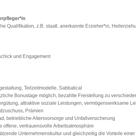
rpfleger*in
e Qualifikation, z.B. staatl. anerkannte Erzieher*in, Heilerzi
geschick und Engagement
gestaltung, Teilzeitmodelle, Sabbatical
sätzliche Bonustage möglich, bezahlte Freistellung zu verschied
Vergütung, attraktive soziale Leistungen, vermögenswirksame L
ldzuschuss, Prämien
, betriebliche Altersvorsorge und Unfallversicherung
e offene, vertrauensvolle Arbeitsatmosphäre
zende Unternehmenskultur und gleichzeitig die Vorteile einer g