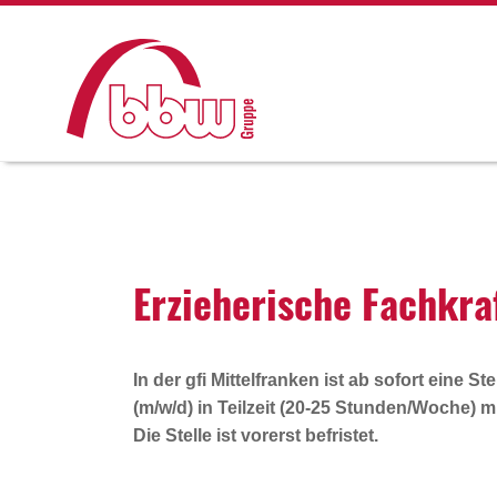
Erzie­he­ri­sche Fach­k
In der gfi Mittelfranken ist
ab sofort
eine Ste
(m/w/d)
in Teilzeit (20-25 Stunden/Woche) mi
Die Stelle ist vorerst befristet.