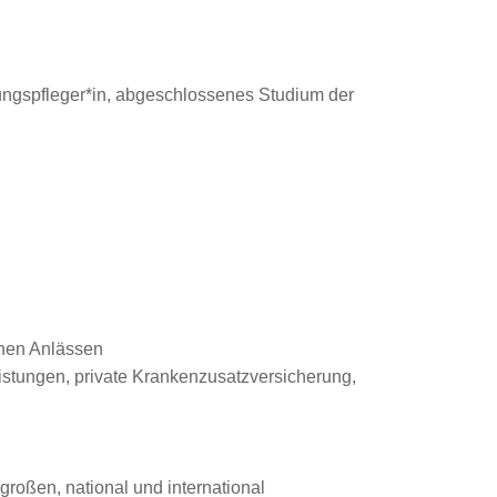
ehungspfleger*in, abgeschlossenes Studium der
enen Anlässen
eistungen, private Krankenzusatzversicherung,
roßen, national und international