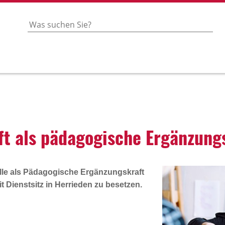
raft als pädago­gi­sche Ergän­zun
lle als
Pädagogische Ergänzungskraft
t Dienstsitz in
Herrieden
zu besetzen.