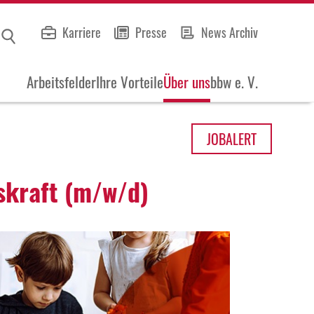
Karriere
Presse
News Archiv
Arbeitsfelder
Ihre Vorteile
Über uns
bbw e. V.
JOB
ALERT
gs­kraft (m/w/d)