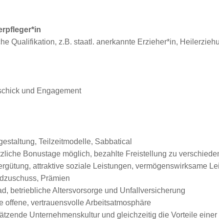
rpfleger*in
e Qualifikation, z.B. staatl. anerkannte Erzieher*in, Heilerzi
geschick und Engagement
gestaltung, Teilzeitmodelle, Sabbatical
sätzliche Bonustage möglich, bezahlte Freistellung zu verschied
Vergütung, attraktive soziale Leistungen, vermögenswirksame L
ldzuschuss, Prämien
, betriebliche Altersvorsorge und Unfallversicherung
e offene, vertrauensvolle Arbeitsatmosphäre
zende Unternehmenskultur und gleichzeitig die Vorteile einer g