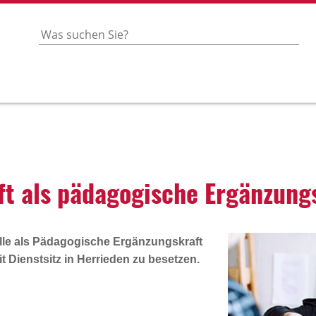
raft als pädago­gi­sche Ergän­zun
lle als
Pädagogische Ergänzungskraft
t Dienstsitz in
Herrieden
zu besetzen.