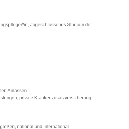
ehungspfleger*in, abgeschlossenes Studium der
enen Anlässen
eistungen, private Krankenzusatzversicherung,
roßen, national und international