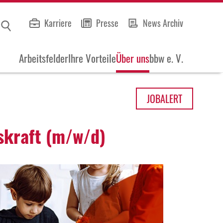
Karriere
Presse
News Archiv
Arbeitsfelder
Ihre Vorteile
Über uns
bbw e. V.
JOB
ALERT
gs­kraft (m/w/d)