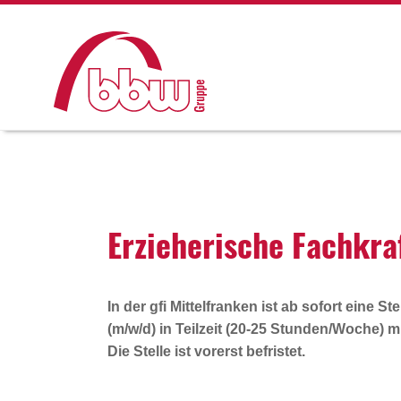
Erzie­he­ri­sche Fach­k
In der gfi Mittelfranken ist
ab sofort
eine Ste
(m/w/d)
in Teilzeit (20-25 Stunden/Woche) mi
Die Stelle ist vorerst befristet.