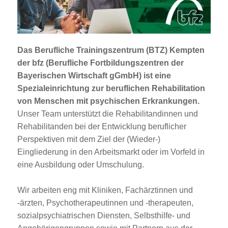
Jobportal
Presse und Medien
Das Berufliche Trainingszentrum (BTZ) Kempten
bbw e. V.
der bfz (Berufliche Fortbildungszentren der
Bayerischen Wirtschaft gGmbH) ist eine
Spezialeinrichtung zur beruflichen Rehabilitation
Karriere
von Menschen mit psychischen Erkrankungen.
Unser Team unterstützt die Rehabilitandinnen und
Rehabilitanden bei der Entwicklung beruflicher
Presse
Perspektiven mit dem Ziel der (Wieder-)
Eingliederung in den Arbeitsmarkt oder im Vorfeld in
News Archiv
eine Ausbildung oder Umschulung.
Wir arbeiten eng mit Kliniken, Fachärztinnen und
-ärzten, Psychotherapeutinnen und -therapeuten,
sozialpsychiatrischen Diensten, Selbsthilfe- und