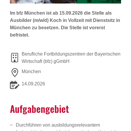
Jobportal
Presse und Medien
Im bfz München ist ab 15.09.2026 die Stelle als
Ausbilder (m/w/d) Koch
in Vollzeit mit Dienstsitz in
München zu besetzen. Die Stelle ist vorerst
bbw e. V.
befristet.
Berufliche Fortbildungszentren der Bayerischen
Karriere
Wirtschaft (bfz) gGmbH
München
Presse
14.09.2026
News Archiv
Aufga­ben­ge­biet
Durchführen von ausbildungsrelevantem