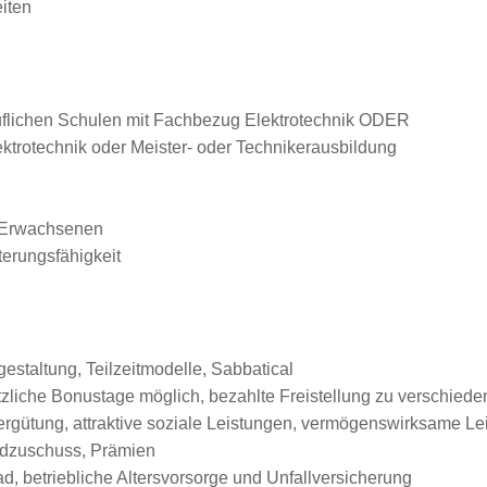
eiten
flichen Schulen mit Fachbezug Elektrotechnik ODER
trotechnik oder Meister- oder Technikerausbildung
d Erwachsenen
terungsfähigkeit
gestaltung, Teilzeitmodelle, Sabbatical
sätzliche Bonustage möglich, bezahlte Freistellung zu verschied
Vergütung, attraktive soziale Leistungen, vermögenswirksame L
ldzuschuss, Prämien
, betriebliche Altersvorsorge und Unfallversicherung