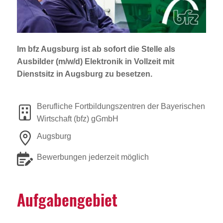
Jobportal
Presse und Medien
Im bfz Augsburg ist ab sofort die Stelle als
bbw e. V.
Ausbilder (m/w/d) Elektronik in Vollzeit mit
Dienstsitz in Augsburg zu besetzen.
Karriere
Berufliche Fortbildungszentren der Bayerischen
Wirtschaft (bfz) gGmbH
Presse
Augsburg
News Archiv
Bewerbungen jederzeit möglich
Aufga­ben­ge­biet