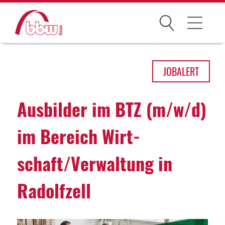
Suchen
Arbeitsfelder
JOB
ALERT
Ihre Vorteile
Ausbilder im BTZ (m/w/d)
Über uns
im Bereich Wirt­
Leitbild
schaft/Verwal­tung in
Gesellschaften
Historie
Radolf­zell
Organisation
bbw als Arbeitgeber