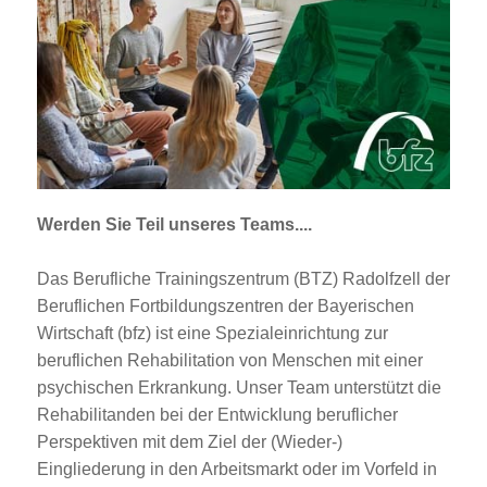
Jobportal
Presse und Medien
bbw e. V.
Karriere
Werden Sie Teil unseres Teams....
Presse
Das Berufliche Trainingszentrum (BTZ) Radolfzell der
Beruflichen Fortbildungszentren der Bayerischen
Wirtschaft (bfz) ist eine Spezialeinrichtung zur
News Archiv
beruflichen Rehabilitation von Menschen mit einer
psychischen Erkrankung. Unser Team unterstützt die
Rehabilitanden bei der Entwicklung beruflicher
Perspektiven mit dem Ziel der (Wieder-)
Eingliederung in den Arbeitsmarkt oder im Vorfeld in