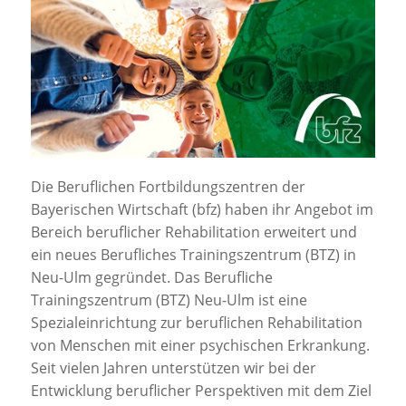
Jobportal
Presse und Medien
bbw e. V.
Karriere
Die Beruflichen Fortbildungszentren der
Bayerischen Wirtschaft (bfz) haben ihr Angebot im
Presse
Bereich beruflicher Rehabilitation erweitert und
ein neues Berufliches Trainingszentrum (BTZ) in
Neu-Ulm gegründet. Das Berufliche
News Archiv
Trainingszentrum (BTZ) Neu-Ulm ist eine
Spezialeinrichtung zur beruflichen Rehabilitation
von Menschen mit einer psychischen Erkrankung.
Seit vielen Jahren unterstützen wir bei der
Entwicklung beruflicher Perspektiven mit dem Ziel