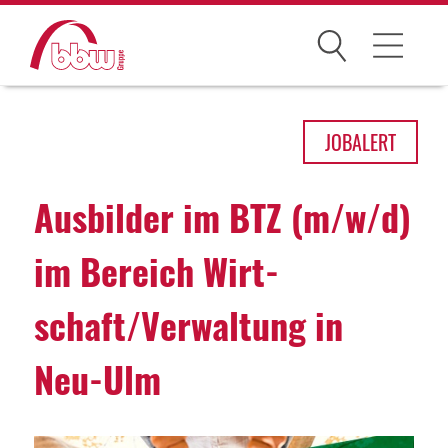
Suchen
Arbeitsfelder
JOB
ALERT
Ihre Vorteile
Ausbilder im BTZ (m/w/d)
Über uns
im Bereich Wirt­
Leitbild
schaft/Verwal­tung in
Gesellschaften
Historie
Neu-Ulm
Organisation
bbw als Arbeitgeber