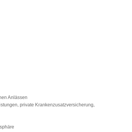
enen Anlässen
eistungen, private Krankenzusatzversicherung,
osphäre