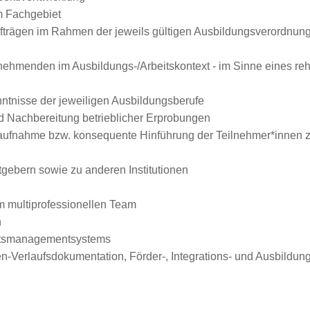
m Fachgebiet
trägen im Rahmen der jeweils gültigen Ausbildungsverordnun
lnehmenden im Ausbildungs-/Arbeitskontext - im Sinne eines r
enntnisse der jeweiligen Ausbildungsberufe
nd Nachbereitung betrieblicher Erprobungen
saufnahme bzw. konsequente Hinführung der Teilnehmer*innen z
tgebern sowie zu anderen Institutionen
m multiprofessionellen Team
n
ätsmanagementsystems
-Verlaufsdokumentation, Förder-, Integrations- und Ausbildung