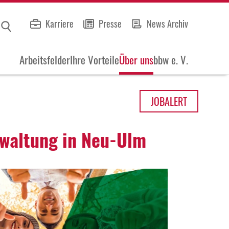
Karriere
Presse
News Archiv
Arbeitsfelder
Ihre Vorteile
Über uns
bbw e. V.
JOB
ALERT
wal­tung in Neu-Ulm