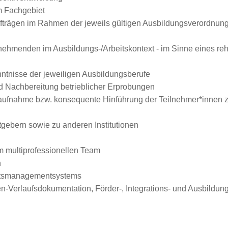
m Fachgebiet
trägen im Rahmen der jeweils gültigen Ausbildungsverordnun
lnehmenden im Ausbildungs-/Arbeitskontext - im Sinne eines r
enntnisse der jeweiligen Ausbildungsberufe
nd Nachbereitung betrieblicher Erprobungen
saufnahme bzw. konsequente Hinführung der Teilnehmer*innen z
tgebern sowie zu anderen Institutionen
m multiprofessionellen Team
n
ätsmanagementsystems
-Verlaufsdokumentation, Förder-, Integrations- und Ausbildung