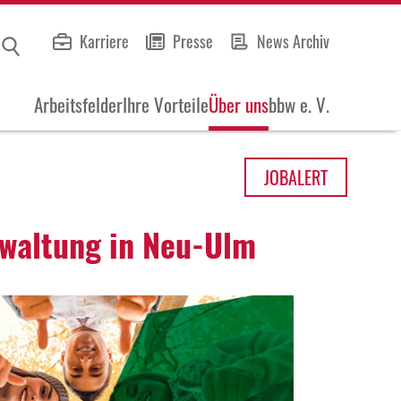
Karriere
Presse
News Archiv
Arbeitsfelder
Ihre Vorteile
Über uns
bbw e. V.
JOB
ALERT
wal­tung in Neu-Ulm