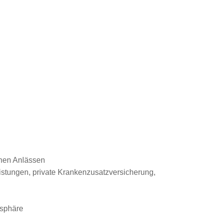
enen Anlässen
eistungen, private Krankenzusatzversicherung,
osphäre