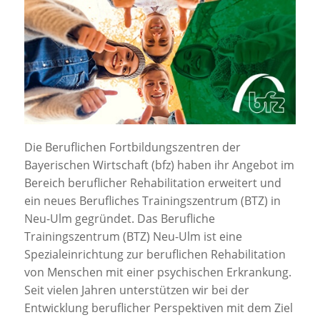
Jobportal
Presse und Medien
bbw e. V.
Karriere
Die Beruflichen Fortbildungszentren der
Bayerischen Wirtschaft (bfz) haben ihr Angebot im
Presse
Bereich beruflicher Rehabilitation erweitert und
ein neues Berufliches Trainingszentrum (BTZ) in
Neu-Ulm gegründet. Das Berufliche
News Archiv
Trainingszentrum (BTZ) Neu-Ulm ist eine
Spezialeinrichtung zur beruflichen Rehabilitation
von Menschen mit einer psychischen Erkrankung.
Seit vielen Jahren unterstützen wir bei der
Entwicklung beruflicher Perspektiven mit dem Ziel