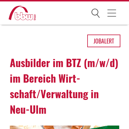
Suchen
Arbeitsfelder
JOB
ALERT
Ihre Vorteile
Ausbilder im BTZ (m/w/d)
Über uns
im Bereich Wirt­
Leitbild
schaft/Verwal­tung in
Gesellschaften
Historie
Neu-Ulm
Organisation
bbw als Arbeitgeber