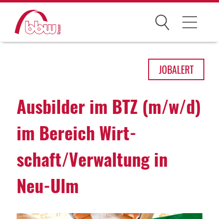
Suchen
Arbeitsfelder
JOB
ALERT
Ihre Vorteile
Ausbilder im BTZ (m/w/d)
Über uns
im Bereich Wirt­
Leitbild
schaft/Verwal­tung in
Gesellschaften
Historie
Neu-Ulm
Organisation
bbw als Arbeitgeber