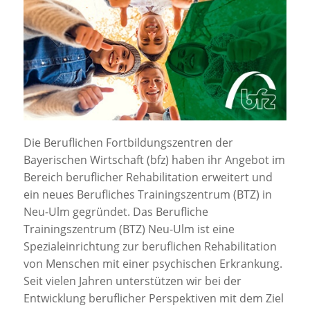
Jobportal
Presse und Medien
bbw e. V.
Karriere
Die Beruflichen Fortbildungszentren der
Bayerischen Wirtschaft (bfz) haben ihr Angebot im
Presse
Bereich beruflicher Rehabilitation erweitert und
ein neues Berufliches Trainingszentrum (BTZ) in
Neu-Ulm gegründet. Das Berufliche
News Archiv
Trainingszentrum (BTZ) Neu-Ulm ist eine
Spezialeinrichtung zur beruflichen Rehabilitation
von Menschen mit einer psychischen Erkrankung.
Seit vielen Jahren unterstützen wir bei der
Entwicklung beruflicher Perspektiven mit dem Ziel