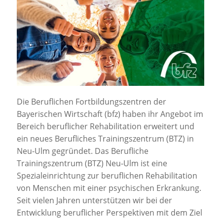
Jobportal
Presse und Medien
bbw e. V.
Karriere
Die Beruflichen Fortbildungszentren der
Bayerischen Wirtschaft (bfz) haben ihr Angebot im
Presse
Bereich beruflicher Rehabilitation erweitert und
ein neues Berufliches Trainingszentrum (BTZ) in
Neu-Ulm gegründet. Das Berufliche
News Archiv
Trainingszentrum (BTZ) Neu-Ulm ist eine
Spezialeinrichtung zur beruflichen Rehabilitation
von Menschen mit einer psychischen Erkrankung.
Seit vielen Jahren unterstützen wir bei der
Entwicklung beruflicher Perspektiven mit dem Ziel