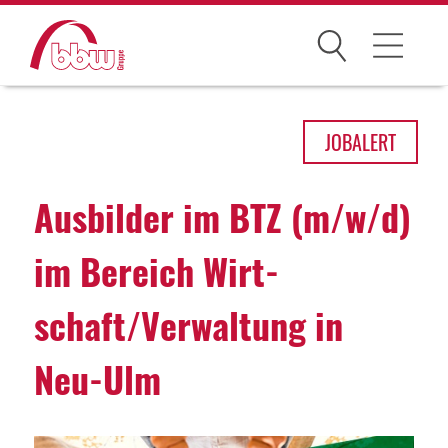
Suchen
Arbeitsfelder
JOB
ALERT
Ihre Vorteile
Ausbilder im BTZ (m/w/d)
Über uns
im Bereich Wirt­
Leitbild
schaft/Verwal­tung in
Gesellschaften
Historie
Neu-Ulm
Organisation
bbw als Arbeitgeber